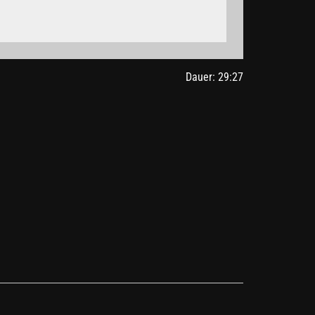
gle.de/intl/de/policies/privacy/
Dauer: 29:27