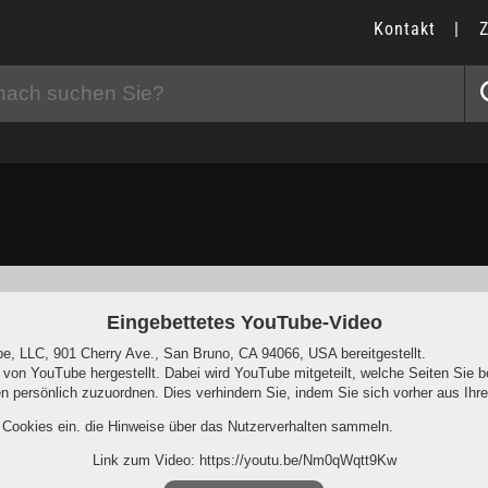
Kontakt
|
Eingebettetes YouTube-Video
e, LLC, 901 Cherry Ave., San Bruno, CA 94066, USA bereitgestellt.
 von YouTube hergestellt. Dabei wird YouTube mitgeteilt, welche Seiten Si
nen persönlich zuzuordnen. Dies verhindern Sie, indem Sie sich vorher aus I
r Cookies ein, die Hinweise über das Nutzerverhalten sammeln.
Link zum Video: https://youtu.be/Nm0qWqtt9Kw
-Programm deaktiviert hat, wird auch beim Anschauen von YouTube-Videos m
ersonenbezogene Nutzungsinformationen ab. Möchten Sie dies verhindern, s