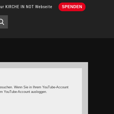
Zur KIRCHE IN NOT Webseite
SPENDEN
e besuchen. Wenn Sie in Ihrem YouTube-Account
hrem YouTube-Account ausloggen.
it keinen solchen Cookies rechnen müssen.
o müssen Sie das Speichern von Cookies im Browser