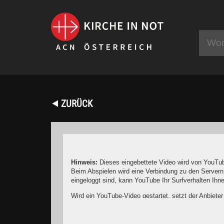
⯇ ZURÜCK
Hinweis:
Dieses eingebettete Video wird von YouTub
Beim Abspielen wird eine Verbindung zu den Servern
eingeloggt sind, kann YouTube Ihr Surfverhalten Ih
Wird ein YouTube-Video gestartet, setzt der Anbiete
Wer das Speichern von Cookies für das Google-Ads
YouTube legt aber auch in anderen Cookies nicht-p