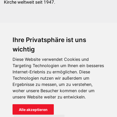
Kirche weltweit seit 1947.
Ihre Privatsphäre ist uns
KIRCHE IN NOT - Österreich
Weimarer Straße 104/3
wichtig
1190 Wien
Diese Website verwendet Cookies und
kin@kircheinnot.at
Targeting Technologien um Ihnen ein besseres
Internet-Erlebnis zu ermöglichen. Diese
Technologien nutzen wir außerdem um
KIN weltweit
Ergebnisse zu messen, um zu verstehen,
woher unsere Besucher kommen oder um
unsere Website weiter zu entwickeln.
Alle akzeptieren
KIRCHE IN NOT - Österreich