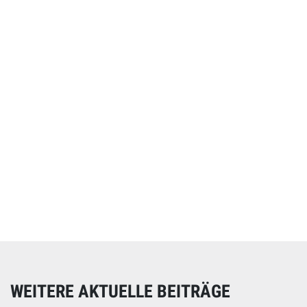
Online spenden
Unterstützen Sie unsere Arbeit mit einer Spende – schnell
und einfach online!
WEITERE AKTUELLE BEITRÄGE