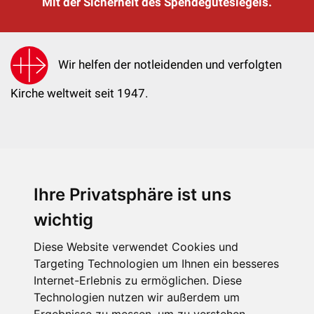
Mit der Sicherheit des Spendegütesiegels.
Wir helfen der notleidenden und verfolgten
Kirche weltweit seit 1947.
Ihre Privatsphäre ist uns
KIRCHE IN NOT - Österreich
Weimarer Straße 104/3
wichtig
1190 Wien
Diese Website verwendet Cookies und
kin@kircheinnot.at
Targeting Technologien um Ihnen ein besseres
Internet-Erlebnis zu ermöglichen. Diese
Technologien nutzen wir außerdem um
KIN weltweit