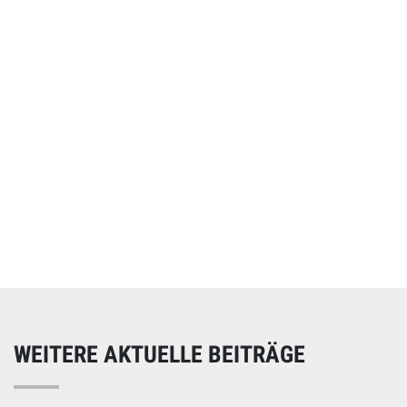
Online spenden
Unterstützen Sie unsere Arbeit mit einer Spende – schnell
und einfach online!
WEITERE AKTUELLE BEITRÄGE