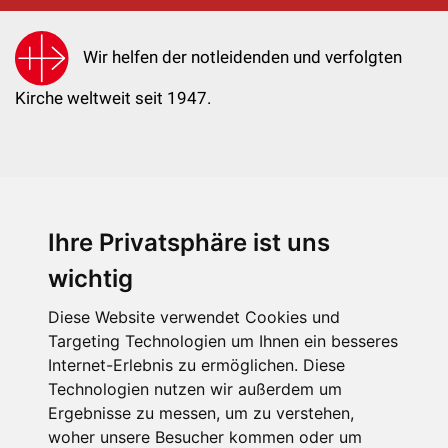
Wir helfen der notleidenden und verfolgten
Kirche weltweit seit 1947.
Ihre Privatsphäre ist uns
KIRCHE IN NOT - Österreich
Weimarer Straße 104/3
wichtig
1190 Wien
Diese Website verwendet Cookies und
kin@kircheinnot.at
Targeting Technologien um Ihnen ein besseres
Internet-Erlebnis zu ermöglichen. Diese
Technologien nutzen wir außerdem um
KIN weltweit
Ergebnisse zu messen, um zu verstehen,
woher unsere Besucher kommen oder um