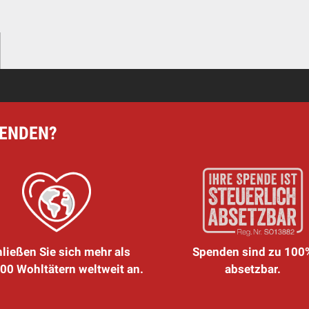
PENDEN?
ließen Sie sich mehr als
Spenden sind zu 100
00 Wohltätern weltweit an.
absetzbar.