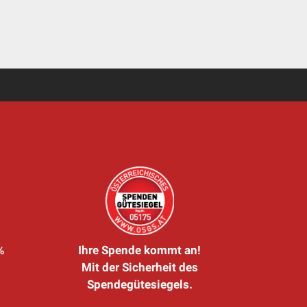
%
Ihre Spende kommt an!
Mit der Sicherheit des
Spendegütesiegels.