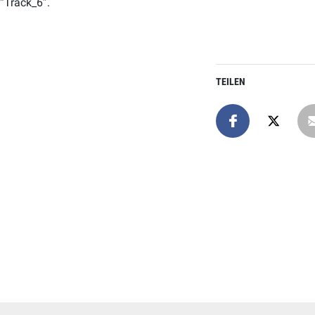
“Track_6”.
TEILEN
Online spend
Unterstützen Sie uns