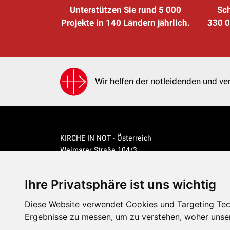
Unterstützen Sie rund 5 000
Sch
Projekte in 140 Ländern jährlich.
330 0
Wir helfen der notleidenden und ver
KIRCHE IN NOT - Österreich
Weimarer Straße 104/3
1190 Wien
kin@kircheinnot.at
Ihre Privatsphäre ist uns wichtig
Diese Website verwendet Cookies und Targeting Tech
KIN weltweit
Ergebnisse zu messen, um zu verstehen, woher unse