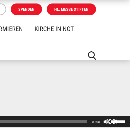
SPENDEN
HL. MESSE STIFTEN
RMIEREN
KIRCHE IN NOT
Pfeiltast
00:00
Hoch/Run