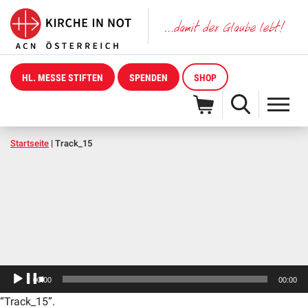
HL. MESSE STIFTEN
SPENDEN
SHOP
Startseite
|
Track_15
Audio-
00:00
00:00
Player
“Track_15”.