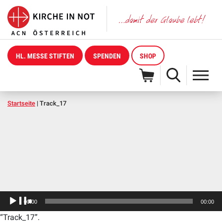
HL. MESSE STIFTEN
SPENDEN
SHOP
Startseite
|
Track_17
Audio-
00:00
00:00
Player
“Track_17”.