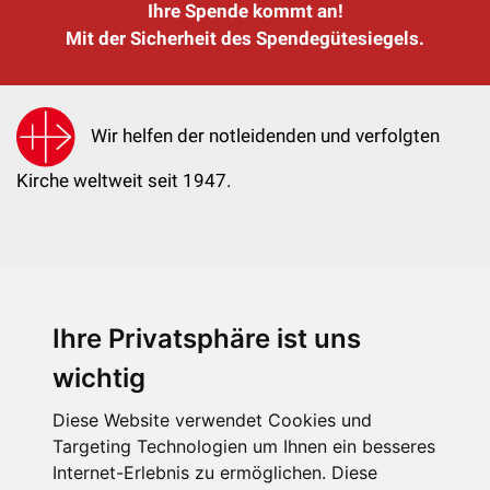
Ihre Spende kommt an!
Mit der Sicherheit des Spendegütesiegels.
Wir helfen der notleidenden und verfolgten
Kirche weltweit seit 1947.
Ihre Privatsphäre ist uns
KIRCHE IN NOT - Österreich
Weimarer Straße 104/3
wichtig
1190 Wien
Diese Website verwendet Cookies und
kin@kircheinnot.at
Targeting Technologien um Ihnen ein besseres
Internet-Erlebnis zu ermöglichen. Diese