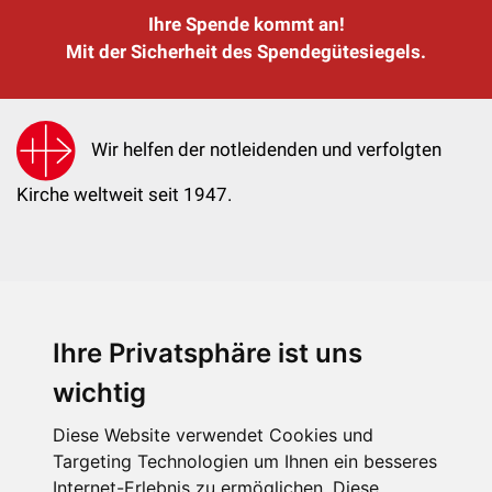
Ihre Spende kommt an!
Mit der Sicherheit des Spendegütesiegels.
Wir helfen der notleidenden und verfolgten
Kirche weltweit seit 1947.
Ihre Privatsphäre ist uns
KIRCHE IN NOT - Österreich
Weimarer Straße 104/3
wichtig
1190 Wien
Diese Website verwendet Cookies und
kin@kircheinnot.at
Targeting Technologien um Ihnen ein besseres
Internet-Erlebnis zu ermöglichen. Diese