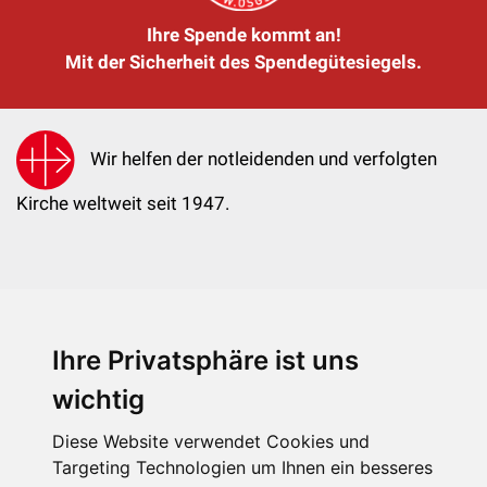
Ihre Spende kommt an!
Mit der Sicherheit des Spendegütesiegels.
Wir helfen der notleidenden und verfolgten
Kirche weltweit seit 1947.
Ihre Privatsphäre ist uns
KIRCHE IN NOT - Österreich
Weimarer Straße 104/3
wichtig
1190 Wien
Diese Website verwendet Cookies und
kin@kircheinnot.at
Targeting Technologien um Ihnen ein besseres