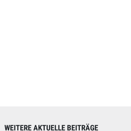
Online spenden
Unterstützen Sie unsere Arbeit mit einer Spende – schnell
und einfach online!
WEITERE AKTUELLE BEITRÄGE