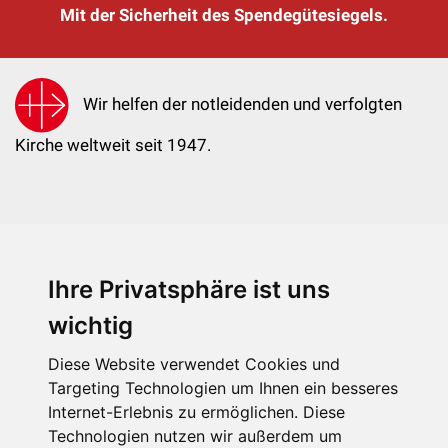
Mit der Sicherheit des Spendegütesiegels.
Wir helfen der notleidenden und verfolgten
Kirche weltweit seit 1947.
Ihre Privatsphäre ist uns
KIRCHE IN NOT - Österreich
Weimarer Straße 104/3
wichtig
1190 Wien
Diese Website verwendet Cookies und
kin@kircheinnot.at
Targeting Technologien um Ihnen ein besseres
Internet-Erlebnis zu ermöglichen. Diese
Technologien nutzen wir außerdem um
KIN weltweit