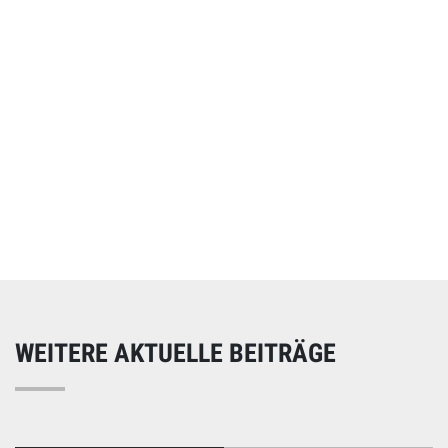
Online spenden
Unterstützen Sie unsere Arbeit mit einer Spende – schnell
und einfach online!
WEITERE AKTUELLE BEITRÄGE