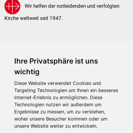
Wir helfen der notleidenden und verfolgten
Kirche weltweit seit 1947.
Ihre Privatsphäre ist uns
KIRCHE IN NOT - Österreich
Weimarer Straße 104/3
wichtig
1190 Wien
Diese Website verwendet Cookies und
kin@kircheinnot.at
Targeting Technologien um Ihnen ein besseres
Internet-Erlebnis zu ermöglichen. Diese
Technologien nutzen wir außerdem um
KIN weltweit
Ergebnisse zu messen, um zu verstehen,
woher unsere Besucher kommen oder um
unsere Website weiter zu entwickeln.