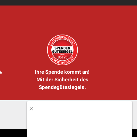
%
Ihre Spende kommt an!
Mit der Sicherheit des
Spendegütesiegels.