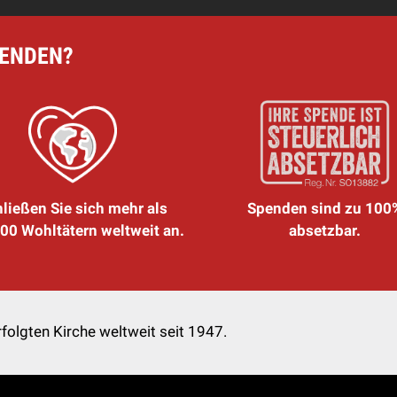
PENDEN?
ließen Sie sich mehr als
Spenden sind zu 100
00 Wohltätern weltweit an.
absetzbar.
folgten Kirche weltweit seit 1947.