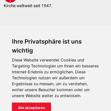
Kirche weltweit seit 1947.
Ihre Privatsphäre ist uns
KIRCHE IN NOT - Österreich
Weimarer Straße 104/3
wichtig
1190 Wien
Diese Website verwendet Cookies und
kin@kircheinnot.at
Targeting Technologien um Ihnen ein besseres
Internet-Erlebnis zu ermöglichen. Diese
Technologien nutzen wir außerdem um
KIN weltweit
Ergebnisse zu messen, um zu verstehen,
woher unsere Besucher kommen oder um
unsere Website weiter zu entwickeln.
Alle akzeptieren