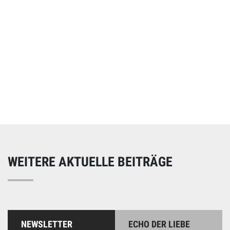
Online spenden
Unterstützen Sie unsere Arbeit mit einer Spende – schnell
und einfach online!
WEITERE AKTUELLE BEITRÄGE
NEWSLETTER
ECHO DER LIEBE