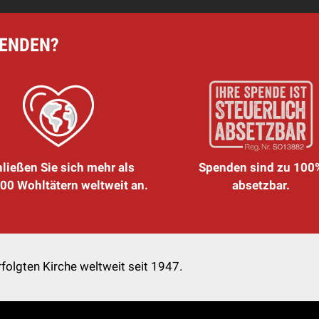
PENDEN?
ließen Sie sich mehr als
Spenden sind zu 100
00 Wohltätern weltweit an.
absetzbar.
folgten Kirche weltweit seit 1947.