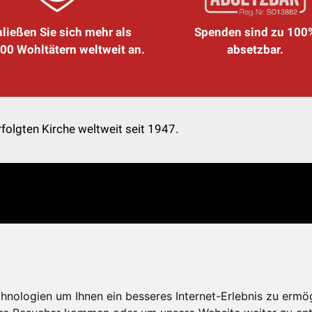
ließen Sie sich mehr als
Spenden sind zu 100
00 Wohltätern weltweit an.
absetzbar.
folgten Kirche weltweit seit 1947.
nologien um Ihnen ein besseres Internet-Erlebnis zu ermö