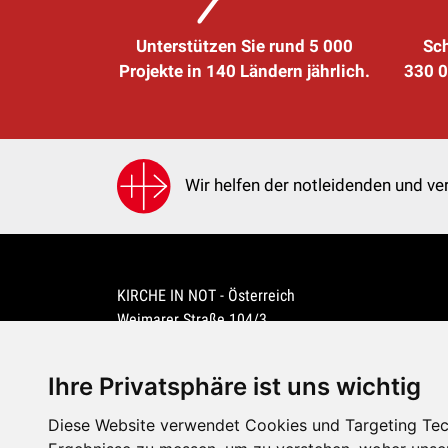
Unterstützen Sie rund 5 000
Sch
Projekte in 140 Ländern jährlich.
330 0
Wir helfen der notleidenden und ver
KIRCHE IN NOT - Österreich
Weimarer Straße 104/3
1190 Wien
kin@kircheinnot.at
Ihre Privatsphäre ist uns wichtig
Diese Website verwendet Cookies und Targeting Tech
KIN weltweit