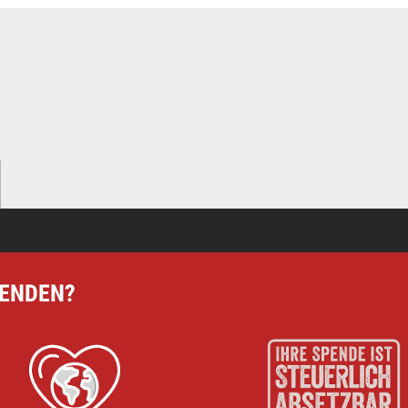
ere Arbeit mit einer Spende – schnell und einfach online!
PENDEN?