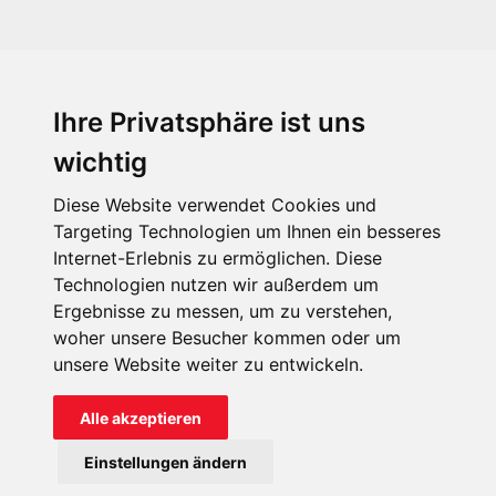
Ihre Privatsphäre ist uns
KIRCHE IN NOT - Österreich
Weimarer Straße 104/3
wichtig
1190 Wien
Diese Website verwendet Cookies und
kin@kircheinnot.at
Targeting Technologien um Ihnen ein besseres
Internet-Erlebnis zu ermöglichen. Diese
Technologien nutzen wir außerdem um
KIN weltweit
Ergebnisse zu messen, um zu verstehen,
woher unsere Besucher kommen oder um
unsere Website weiter zu entwickeln.
Alle akzeptieren
KIRCHE IN NOT - Österreich
Einstellungen ändern
Kontakt
Impressum
Datenschutz
Onlinespenderportal