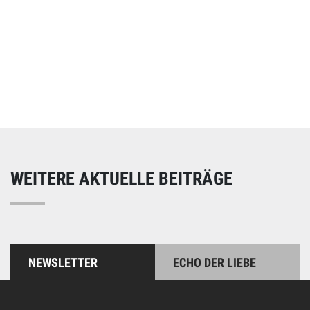
Online spenden
Unterstützen Sie unsere Arbeit mit einer Spende – schnell
und einfach online!
WEITERE AKTUELLE BEITRÄGE
NEWSLETTER
ECHO DER LIEBE