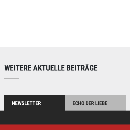
Online spenden
Unterstützen Sie unsere Arbeit mit einer Spende – schnell
und einfach online!
WEITERE AKTUELLE BEITRÄGE
NEWSLETTER
ECHO DER LIEBE