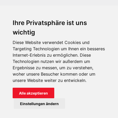
Ihre Privatsphäre ist uns
KIRCHE IN NOT - Österreich
Weimarer Straße 104/3
wichtig
1190 Wien
Diese Website verwendet Cookies und
kin@kircheinnot.at
Targeting Technologien um Ihnen ein besseres
Internet-Erlebnis zu ermöglichen. Diese
Technologien nutzen wir außerdem um
KIN weltweit
Ergebnisse zu messen, um zu verstehen,
woher unsere Besucher kommen oder um
unsere Website weiter zu entwickeln.
Alle akzeptieren
KIRCHE IN NOT - Österreich
Einstellungen ändern
Kontakt
Impressum
Datenschutz
Onlinespenderportal
Spendenkonto: AT71 2011 1827 6701 0600