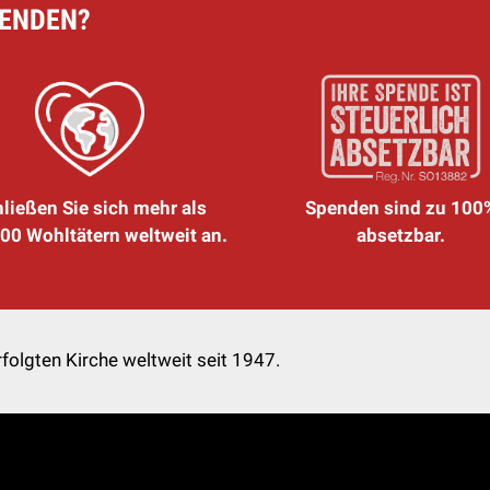
PENDEN?
ließen Sie sich mehr als
Spenden sind zu 100
00 Wohltätern weltweit an.
absetzbar.
folgten Kirche weltweit seit 1947.