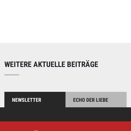
Online spenden
Unterstützen Sie unsere Arbeit mit einer Spende – schnell
und einfach online!
WEITERE AKTUELLE BEITRÄGE
NEWSLETTER
ECHO DER LIEBE