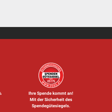
%
Ihre Spende kommt an!
Mit der Sicherheit des
Spendegütesiegels.