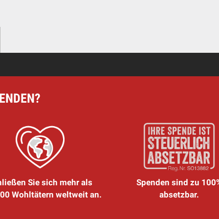
PENDEN?
ließen Sie sich mehr als
Spenden sind zu 100
00 Wohltätern weltweit an.
absetzbar.