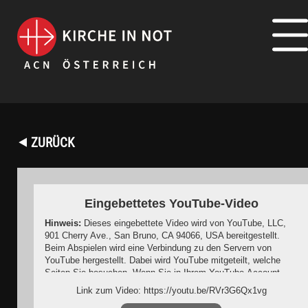
⯇ ZURÜCK
Eingebettetes YouTube-Video
Hinweis:
Dieses eingebettete Video wird von YouTube, LLC,
901 Cherry Ave., San Bruno, CA 94066, USA bereitgestellt.
Beim Abspielen wird eine Verbindung zu den Servern von
YouTube hergestellt. Dabei wird YouTube mitgeteilt, welche
Seiten Sie besuchen. Wenn Sie in Ihrem YouTube-Account
eingeloggt sind, kann YouTube Ihr Surfverhalten Ihnen
Link zum Video: https://youtu.be/RVr3G6Qx1vg
persönlich zuzuordnen. Dies verhindern Sie, indem Sie sich