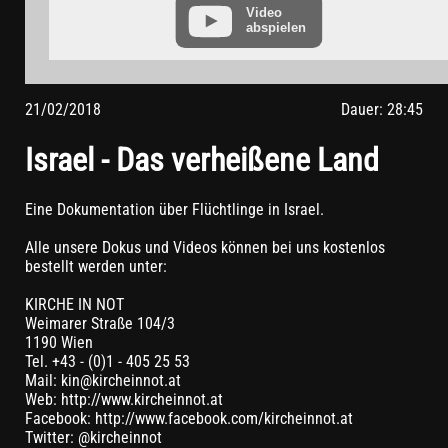
vorher aus Ihrem YouTube-Account ausloggen.
Video
abspielen
Wird ein YouTube-Video gestartet, setzt der Anbieter Cookies
ein, die Hinweise über das Nutzerverhalten sammeln.
Wer das Speichern von Cookies für das Google-Ads-Programm
deaktiviert hat, wird auch beim Anschauen von YouTube-
21/02/2018
Dauer: 28:45
Videos mit keinen solchen Cookies rechnen müssen. YouTube
legt aber auch in anderen Cookies nicht-personenbezogene
Israel - Das verheißene Land
Nutzungsinformationen ab. Möchten Sie dies verhindern, so
müssen Sie das Speichern von Cookies im Browser blockieren.
Weitere Informationen zum Datenschutz bei „YouTube“ finden
Eine Dokumentation über Flüchtlinge in Israel.
Sie in der Datenschutzerklärung des Anbieters unter:
https://www.google.de/intl/de/policies/privacy/
Alle unsere Dokus und Videos können bei uns kostenlos
bestellt werden unter:
KIRCHE IN NOT
Weimarer Straße 104/3
1190 Wien
Tel. +43 - (0)1 - 405 25 53
Mail: kin@kircheinnot.at
Web: http://www.kircheinnot.at
Facebook: http://www.facebook.com/kircheinnot.at
Twitter: @kircheinnot