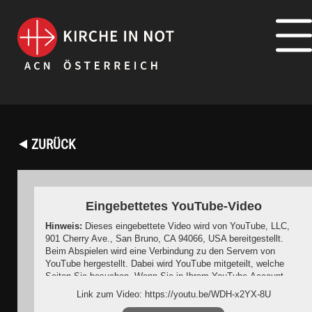
⯇ ZURÜCK
Eingebettetes YouTube-Video
Hinweis:
Dieses eingebettete Video wird von YouTube, LLC,
901 Cherry Ave., San Bruno, CA 94066, USA bereitgestellt.
Beim Abspielen wird eine Verbindung zu den Servern von
YouTube hergestellt. Dabei wird YouTube mitgeteilt, welche
Seiten Sie besuchen. Wenn Sie in Ihrem YouTube-Account
eingeloggt sind, kann YouTube Ihr Surfverhalten Ihnen
Link zum Video: https://youtu.be/WDH-x2YX-8U
persönlich zuzuordnen. Dies verhindern Sie, indem Sie sich