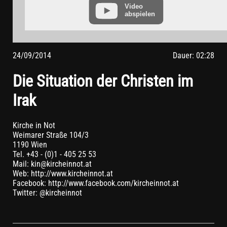
vorher aus Ihrem YouTube-Account ausloggen.
Video
abspielen
Wird ein YouTube-Video gestartet, setzt der Anbieter Cookies
ein, die Hinweise über das Nutzerverhalten sammeln.
Wer das Speichern von Cookies für das Google-Ads-Programm
deaktiviert hat, wird auch beim Anschauen von YouTube-
24/09/2014
Dauer: 02:28
Videos mit keinen solchen Cookies rechnen müssen. YouTube
legt aber auch in anderen Cookies nicht-personenbezogene
Die Situation der Christen im
Nutzungsinformationen ab. Möchten Sie dies verhindern, so
müssen Sie das Speichern von Cookies im Browser blockieren.
Irak
Weitere Informationen zum Datenschutz bei „YouTube“ finden
Sie in der Datenschutzerklärung des Anbieters unter:
https://www.google.de/intl/de/policies/privacy/
Kirche in Not
Weimarer Straße 104/3
1190 Wien
Tel. +43 - (0)1 - 405 25 53
Mail: kin@kircheinnot.at
Web: http://www.kircheinnot.at
Facebook: http://www.facebook.com/kircheinnot.at
Twitter: @kircheinnot