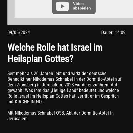
vorher aus Ihrem YouTube-Account ausloggen.
Video
abspielen
Wird ein YouTube-Video gestartet, setzt der Anbieter Cookies
ein, die Hinweise über das Nutzerverhalten sammeln.
Wer das Speichern von Cookies für das Google-Ads-Programm
deaktiviert hat, wird auch beim Anschauen von YouTube-
09/05/2024
Dauer: 14:09
Videos mit keinen solchen Cookies rechnen müssen. YouTube
legt aber auch in anderen Cookies nicht-personenbezogene
Welche Rolle hat Israel im
Nutzungsinformationen ab. Möchten Sie dies verhindern, so
müssen Sie das Speichern von Cookies im Browser blockieren.
Heilsplan Gottes?
Weitere Informationen zum Datenschutz bei „YouTube“ finden
Sie in der Datenschutzerklärung des Anbieters unter:
https://www.google.de/intl/de/policies/privacy/
Seit mehr als 20 Jahren lebt und wirkt der deutsche
Benediktiner Nikodemus Schnabel in der Dormitio-Abtei auf
dem Zionsberg in Jerusalem. 2023 wurde er zu ihrem Abt
gewählt. Was ihm das „Heilige Land“ bedeutet und welche
Rolle Israel im Heilsplan Gottes hat, verrät er im Gespräch
mit KIRCHE IN NOT.
Mit Nikodemus Schnabel OSB, Abt der Dormitio-Abtei in
Jerusalem