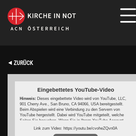
⯇ ZURÜCK
Eingebettetes YouTube-Video
Hinweis:
Dieses eingebettete Video wird von YouTube, LLC,
901 Cherry Ave., San Bruno, CA 94066, USA bereitgestellt.
Beim Abspielen wird eine Verbindung zu den Servern von
YouTube hergestellt. Dabei wird YouTube mitgeteilt, welche
Seiten Sie besuchen. Wenn Sie in Ihrem YouTube-Account
eingeloggt sind, kann YouTube Ihr Surfverhalten Ihnen
Link zum Video: https://youtu.be/cvoheZQvn0A
persönlich zuzuordnen. Dies verhindern Sie, indem Sie sich