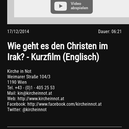
vorher aus Ihrem YouTube-Account ausloggen.
Video
abspielen
Wird ein YouTube-Video gestartet, setzt der Anbieter Cookies
ein, die Hinweise über das Nutzerverhalten sammeln.
Wer das Speichern von Cookies für das Google-Ads-Programm
deaktiviert hat, wird auch beim Anschauen von YouTube-
17/12/2014
Dauer: 06:21
Videos mit keinen solchen Cookies rechnen müssen. YouTube
legt aber auch in anderen Cookies nicht-personenbezogene
Wie geht es den Christen im
Nutzungsinformationen ab. Möchten Sie dies verhindern, so
müssen Sie das Speichern von Cookies im Browser blockieren.
Irak? - Kurzfilm (Englisch)
Weitere Informationen zum Datenschutz bei „YouTube“ finden
Sie in der Datenschutzerklärung des Anbieters unter:
https://www.google.de/intl/de/policies/privacy/
Kirche in Not
Weimarer Straße 104/3
1190 Wien
Tel. +43 - (0)1 - 405 25 53
Mail: kin@kircheinnot.at
Web: http://www.kircheinnot.at
Facebook: http://www.facebook.com/kircheinnot.at
Twitter: @kircheinnot