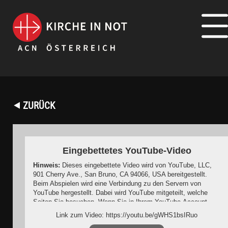
⯇ ZURÜCK
Eingebettetes YouTube-Video
Hinweis:
Dieses eingebettete Video wird von YouTube, LLC,
901 Cherry Ave., San Bruno, CA 94066, USA bereitgestellt.
Beim Abspielen wird eine Verbindung zu den Servern von
YouTube hergestellt. Dabei wird YouTube mitgeteilt, welche
Seiten Sie besuchen. Wenn Sie in Ihrem YouTube-Account
eingeloggt sind, kann YouTube Ihr Surfverhalten Ihnen
Link zum Video: https://youtu.be/gWHS1bsIRuo
persönlich zuzuordnen. Dies verhindern Sie, indem Sie sich