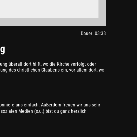
gle.de/intl/de/policies/privacy/
Dauer: 03:38
ng
ng überall dort hilft, wo die Kirche verfolgt oder
ung des christlichen Glaubens ein, vor allem dort, wo
nniere uns einfach. Außerdem freuen wir uns sehr
sozialen Medien (s.u.) bist du ganz herzlich