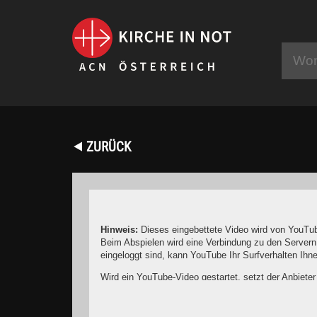
⯇ ZURÜCK
Hinweis:
Dieses eingebettete Video wird von YouTub
Beim Abspielen wird eine Verbindung zu den Servern
eingeloggt sind, kann YouTube Ihr Surfverhalten Ih
Wird ein YouTube-Video gestartet, setzt der Anbiete
Wer das Speichern von Cookies für das Google-Ads
YouTube legt aber auch in anderen Cookies nicht-p