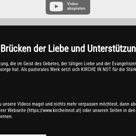
Video
abspielen
“ finden Sie in der Datenschutzerklärung des Anbieters unter:
https://www.goo
Brücken der Liebe und Unterstützu
ung, die im Geist des Gebetes, der tätigen Liebe und der Evangelisieru
sorge hat. Als pastorales Werk setzt sich KIRCHE IN NOT für die Stärk
 unsere Videos magst und nichts mehr verpassen möchtest, dann abo
er Webseite (https://www.kircheinnot.at) oder unseren Seiten in den 
lernen.
▬▬▬▬▬▬▬▬▬▬▬▬▬▬▬