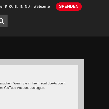
Zur KIRCHE IN NOT Webseite
SPENDEN
e besuchen. Wenn Sie in Ihrem YouTube-Account
hrem YouTube-Account ausloggen.
it keinen solchen Cookies rechnen müssen.
o müssen Sie das Speichern von Cookies im Browser