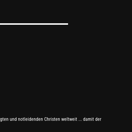
nde: 👍 ▬▬▬▬▬▬▬▬▬▬▬▬▬▬▬▬▬▬▬▬▬
gten und notleidenden Christen weltweit ... damit der