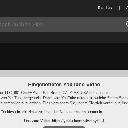
Kontakt
|
Eingebettetes YouTube-Video
e, LLC, 901 Cherry Ave., San Bruno, CA 94066, USA bereitgestellt.
 von YouTube hergestellt. Dabei wird YouTube mitgeteilt, welche Seiten Si
nen persönlich zuzuordnen. Dies verhindern Sie, indem Sie sich vorher aus I
r Cookies ein, die Hinweise über das Nutzerverhalten sammeln.
Link zum Video: https://youtu.be/mKdEklKyPhU
-Programm deaktiviert hat, wird auch beim Anschauen von YouTube-Videos m
ersonenbezogene Nutzungsinformationen ab. Möchten Sie dies verhindern, s