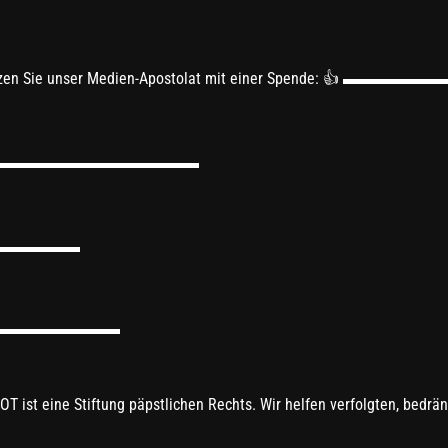
 unterstützen Sie unser Medien-Apostolat mit einer Spe
▬▬▬▬▬▬▬▬▬▬▬▬▬▬▬▬▬▬▬
▬▬▬▬▬▬▬
▬▬▬▬▬▬▬▬▬▬▬
T ist eine Stiftung päpstlichen Rechts. Wir helfen verfolgten, bedrän