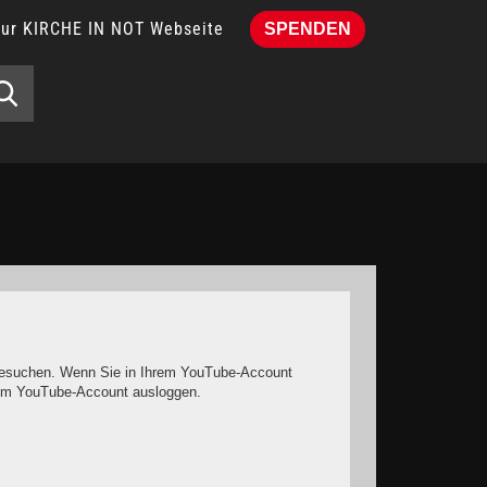
Zur KIRCHE IN NOT Webseite
SPENDEN
e besuchen. Wenn Sie in Ihrem YouTube-Account
hrem YouTube-Account ausloggen.
it keinen solchen Cookies rechnen müssen.
o müssen Sie das Speichern von Cookies im Browser