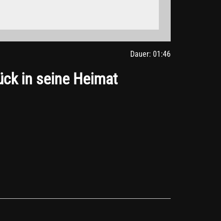
gle.de/intl/de/policies/privacy/
Dauer: 01:46
ück in seine Heimat