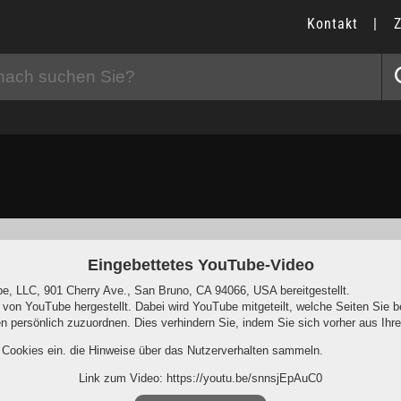
Kontakt
|
Eingebettetes YouTube-Video
e, LLC, 901 Cherry Ave., San Bruno, CA 94066, USA bereitgestellt.
 von YouTube hergestellt. Dabei wird YouTube mitgeteilt, welche Seiten Si
nen persönlich zuzuordnen. Dies verhindern Sie, indem Sie sich vorher aus I
r Cookies ein, die Hinweise über das Nutzerverhalten sammeln.
Link zum Video: https://youtu.be/snnsjEpAuC0
-Programm deaktiviert hat, wird auch beim Anschauen von YouTube-Videos m
ersonenbezogene Nutzungsinformationen ab. Möchten Sie dies verhindern, s