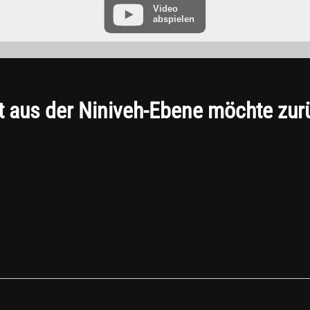
Video
abspielen
“ finden Sie in der Datenschutzerklärung des Anbieters unter:
https://www.goo
t aus der Niniveh-Ebene möchte zur