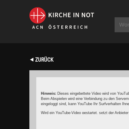
⯇ ZURÜCK
Hinweis:
Dieses eingebettete Video wird von YouTub
Beim Abspielen wird eine Verbindung zu den Servern
eingeloggt sind, kann YouTube Ihr Surfverhalten Ih
Wird ein YouTube-Video gestartet, setzt der Anbiete
Wer das Speichern von Cookies für das Google-Ads
YouTube legt aber auch in anderen Cookies nicht-p