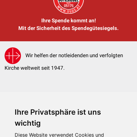
Ihre Spende kommt an!
Mit der Sicherheit des Spendegütesiegels.
Wir helfen der notleidenden und verfolgten
Kirche weltweit seit 1947.
Ihre Privatsphäre ist uns
KIRCHE IN NOT - Österreich
Weimarer Straße 104/3
wichtig
1190 Wien
Diese Website verwendet Cookies und
kin@kircheinnot.at