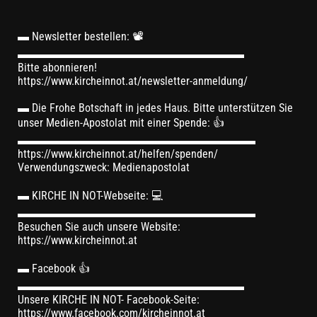
▬ Newsletter bestellen: 📽
▬▬▬▬▬▬▬▬▬▬▬▬▬▬▬▬▬▬▬▬
Bitte abonnieren!
https://www.kircheinnot.at/newsletter-anmeldung/
▬ Die Frohe Botschaft in jedes Haus. Bitte unterstützen Sie
unser Medien-Apostolat mit einer Spende: 👍
▬▬▬▬▬▬▬▬▬▬▬▬▬▬▬▬▬▬▬▬▬
https://www.kircheinnot.at/helfen/spenden/
Verwendungszweck: Medienapostolat
▬ KIRCHE IN NOT-Webseite: 💻
▬▬▬▬▬▬▬▬▬▬▬▬▬▬▬▬▬▬▬▬▬
Besuchen Sie auch unsere Website:
https://www.kircheinnot.at
▬ Facebook 👍
▬▬▬▬▬▬▬▬▬▬▬▬▬▬▬▬▬▬▬▬
Unsere KIRCHE IN NOT- Facebook-Seite:
https://www.facebook.com/kircheinnot.at