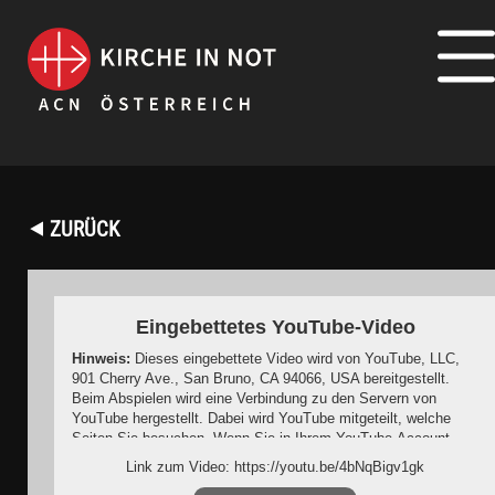
⯇ ZURÜCK
Eingebettetes YouTube-Video
Hinweis:
Dieses eingebettete Video wird von YouTube, LLC,
901 Cherry Ave., San Bruno, CA 94066, USA bereitgestellt.
Beim Abspielen wird eine Verbindung zu den Servern von
YouTube hergestellt. Dabei wird YouTube mitgeteilt, welche
Seiten Sie besuchen. Wenn Sie in Ihrem YouTube-Account
eingeloggt sind, kann YouTube Ihr Surfverhalten Ihnen
Link zum Video: https://youtu.be/4bNqBigv1gk
persönlich zuzuordnen. Dies verhindern Sie, indem Sie sich