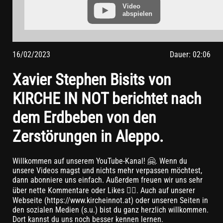
vorher aus Ihrem YouTube-Account ausloggen.
Video
abspielen
Wird ein YouTube-Video gestartet, setzt der Anbieter Cookies
ein, die Hinweise über das Nutzerverhalten sammeln.
Wer das Speichern von Cookies für das Google-Ads-Programm
deaktiviert hat, wird auch beim Anschauen von YouTube-
16/02/2023
Dauer: 02:06
Videos mit keinen solchen Cookies rechnen müssen. YouTube
legt aber auch in anderen Cookies nicht-personenbezogene
Xavier Stephen Bisits von
Nutzungsinformationen ab. Möchten Sie dies verhindern, so
müssen Sie das Speichern von Cookies im Browser blockieren.
KIRCHE IN NOT berichtet nach
Weitere Informationen zum Datenschutz bei „YouTube“ finden
Sie in der Datenschutzerklärung des Anbieters unter:
dem Erdbeben von den
https://www.google.de/intl/de/policies/privacy/
Zerstörungen in Aleppo.
Willkommen auf unserem YouTube-Kanal! 🤗. Wenn du
unsere Videos magst und nichts mehr verpassen möchtest,
dann abonniere uns einfach. Außerdem freuen wir uns sehr
über nette Kommentare oder Likes 👍🏼. Auch auf unserer
Webseite (https://www.kircheinnot.at) oder unseren Seiten in
den sozialen Medien (s.u.) bist du ganz herzlich willkommen.
Dort kannst du uns noch besser kennen lernen.