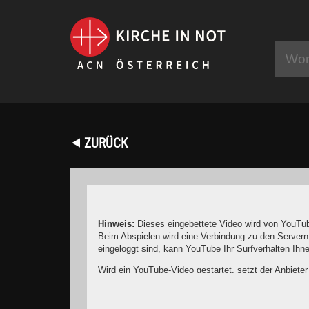
⯇ ZURÜCK
Hinweis:
Dieses eingebettete Video wird von YouTub
Beim Abspielen wird eine Verbindung zu den Servern
eingeloggt sind, kann YouTube Ihr Surfverhalten Ih
Wird ein YouTube-Video gestartet, setzt der Anbiete
Wer das Speichern von Cookies für das Google-Ads
YouTube legt aber auch in anderen Cookies nicht-p