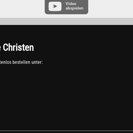
Video
abspielen
“ finden Sie in der Datenschutzerklärung des Anbieters unter:
https://www.goo
e Christen
enlos bestellen unter: