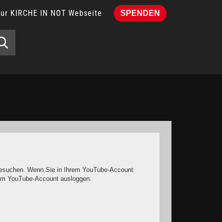
Zur KIRCHE IN NOT Webseite
SPENDEN
e besuchen. Wenn Sie in Ihrem YouTube-Account
hrem YouTube-Account ausloggen.
it keinen solchen Cookies rechnen müssen.
o müssen Sie das Speichern von Cookies im Browser