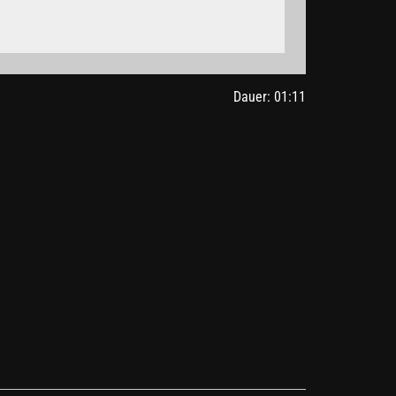
gle.de/intl/de/policies/privacy/
Dauer: 01:11