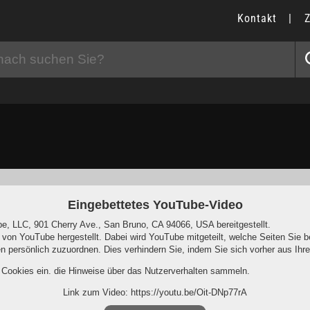
Kontakt
|
Eingebettetes YouTube-Video
e, LLC, 901 Cherry Ave., San Bruno, CA 94066, USA bereitgestellt.
 von YouTube hergestellt. Dabei wird YouTube mitgeteilt, welche Seiten Si
nen persönlich zuzuordnen. Dies verhindern Sie, indem Sie sich vorher aus I
r Cookies ein, die Hinweise über das Nutzerverhalten sammeln.
Link zum Video: https://youtu.be/Oit-DNp77rA
-Programm deaktiviert hat, wird auch beim Anschauen von YouTube-Videos m
ersonenbezogene Nutzungsinformationen ab. Möchten Sie dies verhindern, s