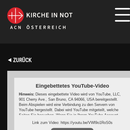
⯇ ZURÜCK
Eingebettetes YouTube-Video
Hinweis:
Dieses eingebettete Video wird von YouTube, LLC,
901 Cherry Ave., San Bruno, CA 94066, USA bereitgestellt.
Beim Abspielen wird eine Verbindung zu den Servern von
YouTube hergestellt. Dabei wird YouTube mitgeteilt, welche
Seiten Sie besuchen. Wenn Sie in Ihrem YouTube-Account
eingeloggt sind, kann YouTube Ihr Surfverhalten Ihnen
Link zum Video: https://youtu.be/VWl9o1RoS0s
persönlich zuzuordnen. Dies verhindern Sie, indem Sie sich