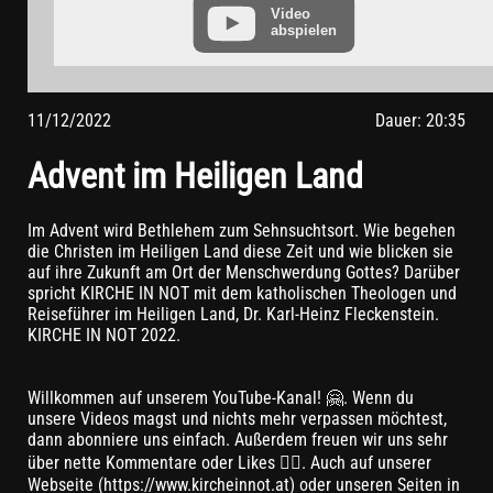
vorher aus Ihrem YouTube-Account ausloggen.
Video
abspielen
Wird ein YouTube-Video gestartet, setzt der Anbieter Cookies
ein, die Hinweise über das Nutzerverhalten sammeln.
Wer das Speichern von Cookies für das Google-Ads-Programm
deaktiviert hat, wird auch beim Anschauen von YouTube-
11/12/2022
Dauer: 20:35
Videos mit keinen solchen Cookies rechnen müssen. YouTube
legt aber auch in anderen Cookies nicht-personenbezogene
Advent im Heiligen Land
Nutzungsinformationen ab. Möchten Sie dies verhindern, so
müssen Sie das Speichern von Cookies im Browser blockieren.
Weitere Informationen zum Datenschutz bei „YouTube“ finden
Im Advent wird Bethlehem zum Sehnsuchtsort. Wie begehen
Sie in der Datenschutzerklärung des Anbieters unter:
die Christen im Heiligen Land diese Zeit und wie blicken sie
https://www.google.de/intl/de/policies/privacy/
auf ihre Zukunft am Ort der Menschwerdung Gottes? Darüber
spricht KIRCHE IN NOT mit dem katholischen Theologen und
Reiseführer im Heiligen Land, Dr. Karl-Heinz Fleckenstein.
KIRCHE IN NOT 2022.
Willkommen auf unserem YouTube-Kanal! 🤗. Wenn du
unsere Videos magst und nichts mehr verpassen möchtest,
dann abonniere uns einfach. Außerdem freuen wir uns sehr
über nette Kommentare oder Likes 👍🏼. Auch auf unserer
Webseite (https://www.kircheinnot.at) oder unseren Seiten in