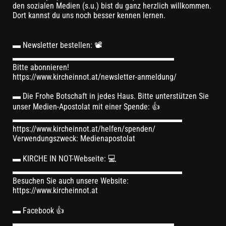
den sozialen Medien (s.u.) bist du ganz herzlich willkommen.
Dort kannst du uns noch besser kennen lernen.
▬ Newsletter bestellen: 📽
▬▬▬▬▬▬▬▬▬▬▬▬▬▬▬▬▬▬▬▬
Bitte abonnieren!
https://www.kircheinnot.at/newsletter-anmeldung/
▬ Die Frohe Botschaft in jedes Haus. Bitte unterstützen Sie
unser Medien-Apostolat mit einer Spende: 👍
▬▬▬▬▬▬▬▬▬▬▬▬▬▬▬▬▬▬▬▬▬
https://www.kircheinnot.at/helfen/spenden/
Verwendungszweck: Medienapostolat
▬ KIRCHE IN NOT-Webseite: 💻
▬▬▬▬▬▬▬▬▬▬▬▬▬▬▬▬▬▬▬▬▬
Besuchen Sie auch unsere Website:
https://www.kircheinnot.at
▬ Facebook 👍
▬▬▬▬▬▬▬▬▬▬▬▬▬▬▬▬▬▬▬▬