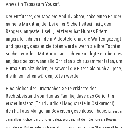
Anwältin Tabassum Yousaf.
Der Entführer, der Moslem Abdul Jabbar, habe einen Bruder
namens Mukhtiar, der bei einer Sicherheitseinheit, den
Rangers, angestellt sei. „Letzterer hat Humas Eltern
angerufen, ihnen in dem Videotelefonat die Waffen gezeigt
und gesagt, dass er sie töten werde, wenn sie ihre Tochter
suchen würden. Mit Audionachrichten kündigte er überdies
an, dass selbst wenn alle Christen sich zusammentäten, um
Huma zurückzuholen, er sowohl die Eltern als auch all jene,
die ihnen helfen würden, töten werde.
Hinsichtlich der juristischen Seite erklärte der
Rechtsbeistand von Humas Familie, dass das Gericht in
erster Instanz (Third Judicial Magistrate in Ostkarachi)
den Fall aus Mangel an Beweisen geschlossen habe.
Es sei bei
demselben Richter Berufung eingelegt worden, mit dem Ziel, die als Beweis
vorgelegten Dokumente noch einmal zu überprüfen, und der Staatsanwalt habe