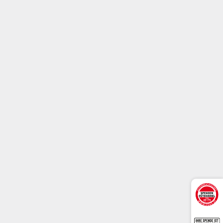
Messstipendien
Indem Sie eine heilige Messe stiften, können Sie die
Arbeit von notleidenden Priestern weltweit
unterstützen.