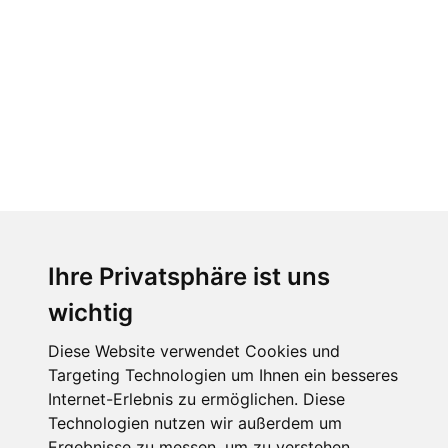
AUSBILDUNG
Damit keine Berufung am fehlenden Geld scheitert,
unterstützt KIRCHE IN NOT die Aus- und
Weiterbildung mittelloser Priester und Ordensleute
Ihre Privatsphäre ist uns
und vermittelt ihnen Mess-Stipendien als Existenzhilfe.
wichtig
Diese Website verwendet Cookies und
Targeting Technologien um Ihnen ein besseres
Internet-Erlebnis zu ermöglichen. Diese
Technologien nutzen wir außerdem um
Ergebnisse zu messen, um zu verstehen,