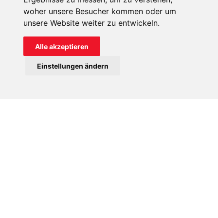
woher unsere Besucher kommen oder um
unsere Website weiter zu entwickeln.
Alle akzeptieren
ORDENSGEMEINSCHAFTEN
Einstellungen ändern
KIRCHE IN NOT hilft beim Aufbau neuer Klöster oder
Häusern von Ordensgemeinschaften sowie bei der
Ausbildung des Ordensnachwuchses.