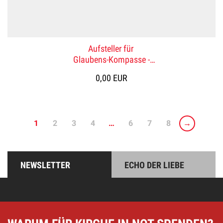
Aufsteller für
Glaubens-Kompasse -
mit Standardbefüllung
0,00 EUR
1
2
3
4
…
6
7
8
→
NEWSLETTER
ECHO DER LIEBE