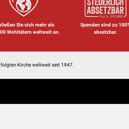
ließen Sie sich mehr als
Spenden sind zu 100
00 Wohltätern weltweit an.
absetzbar.
folgten Kirche weltweit seit 1947.