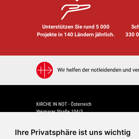
Unterstützen Sie rund 5 000
Sch
Projekte in 140 Ländern jährlich.
330 0
Wir helfen der notleidenden und ver
KIRCHE IN NOT - Österreich
Weimarer Straße 104/3
1190 Wien
kin@kircheinnot.at
Ihre Privatsphäre ist uns wichtig