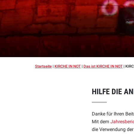
Startseite
|
KIRCHE IN NOT
|
Das ist KIRCHE IN NOT
|
KIRC
HILFE DIE 
Danke für Ihren Bei
Mit dem
Jahresberi
die Verwendung der 