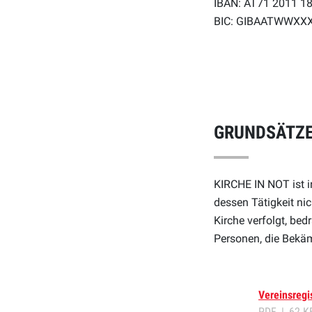
IBAN: AT71 2011 1
BIC: GIBAATWWXX
GRUNDSÄTZE
KIRCHE IN NOT ist i
dessen Tätigkeit nich
Kirche verfolgt, bed
Personen, die Bekäm
Vereinsregi
PDF
62 K