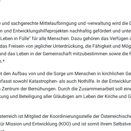
te und sachgerechte Mittelaufbringung und -verwaltung wird die
n und Entwicklungshilfeprojekten nachhaltig gefördert und unter
 „Leben in Fülle“ für alle Menschen. Dazu gehören das Verfügen 
as Freisein von jeglicher Unterdrückung, die Fähigkeit und Mögl
 und das Leben in der Gemeinschaft mitzubestimmen sowie die F
n.*
bt den Aufbau von und die Sorge um Menschen in kirchlichen G
fasst sowohl Katastrophen- als auch Nothilfe. In der Entwick
m Zentrum der Bemühungen. Durch die Zusammenarbeit soll ein
ng und Beteiligung aller Gläubigen am Leben der Kirche und G
erreich ist Mitglied der Koordinierungsstelle der Österreichisch
ür Mission und Entwicklung (KOO) und ist somit ihrem Selbstve