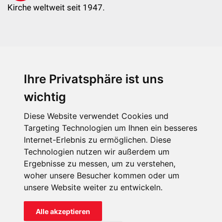
Kirche weltweit seit 1947.
Ihre Privatsphäre ist uns
KIRCHE IN NOT - Österreich
Weimarer Straße 104/3
wichtig
1190 Wien
Diese Website verwendet Cookies und
kin@kircheinnot.at
Targeting Technologien um Ihnen ein besseres
Internet-Erlebnis zu ermöglichen. Diese
Technologien nutzen wir außerdem um
KIN weltweit
Ergebnisse zu messen, um zu verstehen,
woher unsere Besucher kommen oder um
unsere Website weiter zu entwickeln.
Alle akzeptieren