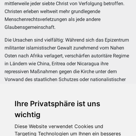
mittlerweile jeder siebte Christ von Verfolgung betroffen.
Christen erleben weltweit mehr grundlegende
Menschenrechtsverletzungen als jede andere
Glaubensgemeinschaft.
Die Ursachen sind vielfältig: Während sich das Epizentrum
militanter islamistischer Gewalt zunehmend vom Nahen
Osten nach Afrika verlagert, verschärfen autoritäre Regime
in Ländern wie China, Eritrea oder Nicaragua ihre
repressiven Maßnahmen gegen die Kirche unter dem
Vorwand des staatlichen Schutzes oder nationalistischer
Ideologien. Schließlich tragen auch politische Instabilität,
Militärputsche und Bürgerkriege (wie im Sudan oder in
Ihre Privatsphäre ist uns
Myanmar) dazu bei, dass Gotteshäuser gezielt angegriffen
und Christen bedroht und verfolgt werden
wichtig
Den KIRCHE IN NOT vorliegenden Berichten zufolge ist das
Diese Website verwendet Cookies und
Ausmaß der Grausamkeiten erschütternd. Es reicht von
Targeting Technologien um Ihnen ein besseres