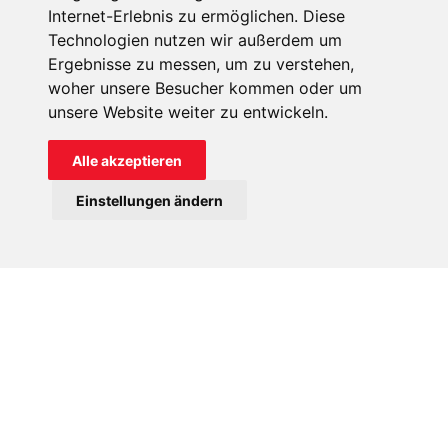
Massenverhaftungen und der Zerstörung von Kirchen, über
Internet-Erlebnis zu ermöglichen. Diese
gezielte Angriffe auf Frauen und Mädchen, die immer
Technologien nutzen wir außerdem um
häufiger Opfer von Entführungen und
Ergebnisse zu messen, um zu verstehen,
woher unsere Besucher kommen oder um
Zwangskonvertierungen werden, bis hin zur Ermordung
unsere Website weiter zu entwickeln.
aufgrund des Glaubens. In vielen historischen christlichen
Regionen droht der Kirche durch Massenmigration und
Alle akzeptieren
Vertreibung das Aussterben.
Einstellungen ändern
Die folgenden Brennpunktländer bieten einen Einblick in die
spezifische Situation vor Ort und verdeutlichen das
erschütternde Ausmaß der weltweiten Bedrohung.
BRENNPUNKTE DER VERFOLGUNG VON
CHRISTEN