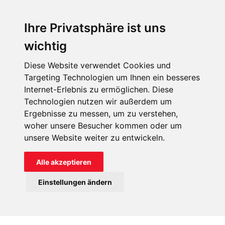
bekennen sich zum Christentum.
Ihre Privatsphäre ist uns
wichtig
Diese Website verwendet Cookies und
Beisetzung von Opfern eines Angriffes auf eine Kirche in
Targeting Technologien um Ihnen ein besseres
Burkina Faso (Archivbild).
Internet-Erlebnis zu ermöglichen. Diese
Technologien nutzen wir außerdem um
Ergebnisse zu messen, um zu verstehen,
woher unsere Besucher kommen oder um
Gewalt und Kriminalität in Haiti
unsere Website weiter zu entwickeln.
Wie das Hilfswerk weiter berichtet, sind am Freitag, 23.
Alle akzeptieren
Februar, in der haitianischen Hauptstadt Port-au-Prince bei
Einstellungen ändern
zwei Übergriffen sechs Ordensleute und ein Priester
entführt worden. Die Mitglieder der Kongregation „Brüder
vom Heiligsten Herzen Jesu“ waren gerade auf dem Weg
zu einer Schule, die von ihrem Orden geleitet wird. Ein