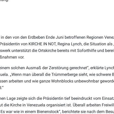
in den von den Erdbeben Ende Juni betroffenen Regionen Venez
räsidentin von KIRCHE IN NOT, Regina Lynch, die Situation als 
swerk unterstützt die Ortskirche bereits mit Soforthilfe und berei
aßnahmen vor.
t einem solchen Ausmaß der Zerstörung gerechnet“, erklärte Lync
uela. „Wenn man überall die Trümmerberge sieht, wie schwere
ssen arbeiten und wie ganze Wohnblocks unbewohnbar geworden
.“
en Lage zeigte sich die Präsidentin tief beeindruckt vom Einsatz
t die Kirche in Venezuela organisiert ist. Überall arbeiten Freiwi
s war wie in einem Bienenstock“, berichtete sie nach dem Besuc