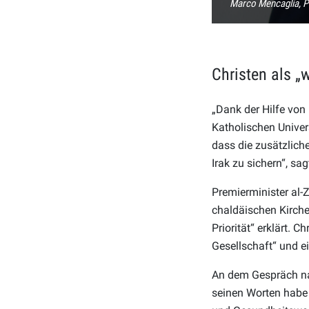
Marco Mencaglia, P
Christen als „
„Dank der Hilfe vo
Katholischen Univers
dass die zusätzlich
Irak zu sichern“, sa
Premierminister al-
chaldäischen Kirche,
Priorität“ erklärt. C
Gesellschaft“ und e
An dem Gespräch nah
seinen Worten habe 