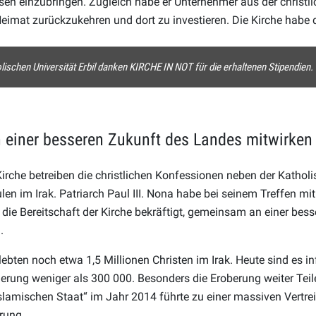
n einzubringen. Zugleich habe er Unternehmer aus der christl
Heimat zurückzukehren und dort zu investieren. Die Kirche habe d
lischen Universität Erbil danken KIRCHE IN NOT für die erhaltenen Stipendien.
einer besseren Zukunft des Landes mitwirken
rche betreiben die christlichen Konfessionen neben der Katholi
ulen im Irak. Patriarch Paul III. Nona habe bei seinem Treffen mi
 die Bereitschaft der Kirche bekräftigt, gemeinsam an einer bes
.
ebten noch etwa 1,5 Millionen Christen im Irak. Heute sind es in
rung weniger als 300 000. Besonders die Eroberung weiter Teil
lamischen Staat“ im Jahr 2014 führte zu einer massiven Vertre
rung.