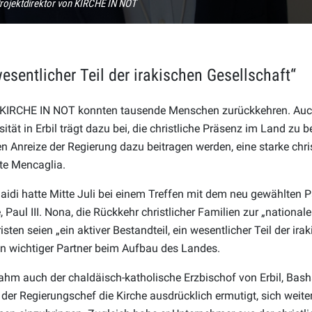
rojektdirektor von KIRCHE IN NOT
wesentlicher Teil der irakischen Gesellschaft“
n KIRCHE IN NOT konnten tausende Menschen zurückkehren. Auch
ität in Erbil trägt dazu bei, die christliche Präsenz im Land zu 
en Anreize der Regierung dazu beitragen werden, eine starke chri
gte Mencaglia.
Zaidi hatte Mitte Juli bei einem Treffen mit dem neu gewählten P
 Paul III. Nona, die Rückkehr christlicher Familien zur „national
hristen seien „ein aktiver Bestandteil, ein wesentlicher Teil der ira
in wichtiger Partner beim Aufbau des Landes.
m auch der chaldäisch-katholische Erzbischof von Erbil, Basha
der Regierungschef die Kirche ausdrücklich ermutigt, sich weite