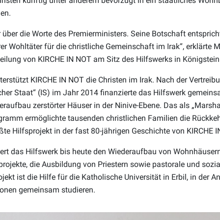
 Christen künftig unter anderem bevorzugt in ein staatliches W
en.
 über die Worte des Premierministers. Seine Botschaft entsprich
r Wohltäter für die christliche Gemeinschaft im Irak“, erklärte
bteilung von KIRCHE IN NOT am Sitz des Hilfswerks in Königstei
terstützt KIRCHE IN NOT die Christen im Irak. Nach der Vertreib
scher Staat“ (IS) im Jahr 2014 finanzierte das Hilfswerk gemeins
eraufbau zerstörter Häuser in der Ninive-Ebene. Das als „Marsha
ramm ermöglichte tausenden christlichen Familien die Rückkehr
ßte Hilfsprojekt in der fast 80-jährigen Geschichte von KIRCHE 
ert das Hilfswerk bis heute den Wiederaufbau von Wohnhäusern
sprojekte, die Ausbildung von Priestern sowie pastorale und soz
ekt ist die Hilfe für die Katholische Universität in Erbil, in der 
gionen gemeinsam studieren.