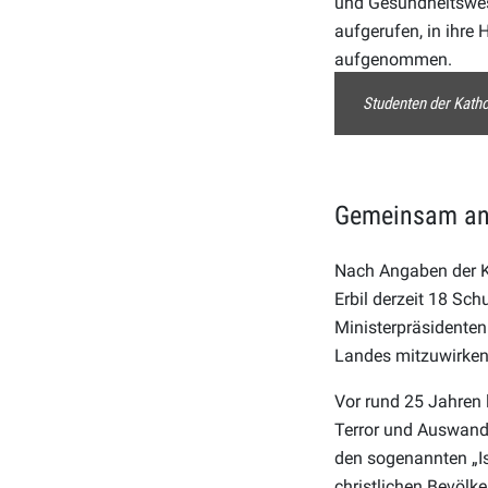
und Gesundheitswese
aufgerufen, in ihre 
aufgenommen.
Studenten der Katho
Gemeinsam an 
Nach Angaben der Ki
Erbil derzeit 18 Sch
Ministerpräsidenten
Landes mitzuwirken
Vor rund 25 Jahren l
Terror und Auswande
den sogenannten „Is
christlichen Bevölke