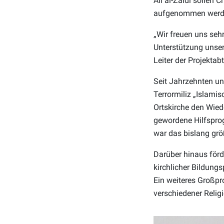
Ali al-Zaidi sollen
aufgenommen werd
„Wir freuen uns sehr
Unterstützung unsere
Leiter der Projekta
Seit Jahrzehnten un
Terrormiliz „Islami
Ortskirche den Wied
gewordene Hilfsprog
war das bislang grö
Darüber hinaus förd
kirchlicher Bildung
Ein weiteres Großproj
verschiedener Reli