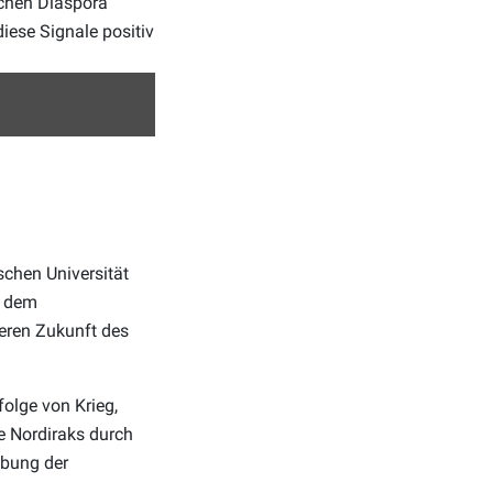
ichen Diaspora
iese Signale positiv
schen Universität
t dem
seren Zukunft des
folge von Krieg,
e Nordiraks durch
ibung der