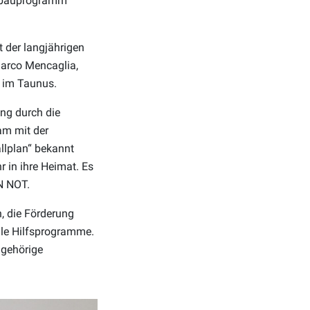
ohnbauprogramm
t der langjährigen
 Marco Mencaglia,
n im Taunus.
ung durch die
am mit der
llplan“ bekannt
 in ihre Heimat. Es
IN NOT.
, die Förderung
iale Hilfsprogramme.
Angehörige