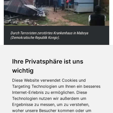
Durch Terroristen zerstörtes Krankenhaus in Maboya
(Demokratische Republik Kongo).
Ihre Privatsphäre ist uns
„Bewaffnete Gruppen massakrieren
wichtig
friedliche Bürger”
Diese Website verwendet Cookies und
Das Militär sei unfähig, den bewaffneten Gruppen Einhalt
Targeting Technologien um Ihnen ein besseres
zu gebieten, deren Ziel es sei, ganze Landstriche zu erobern
Internet-Erlebnis zu ermöglichen. Diese
und mit einer Politik des Terrors die Spaltung der
Technologien nutzen wir außerdem um
Demokratischen Republik Kongo zu erreichen.
Ergebnisse zu messen, um zu verstehen,
woher unsere Besucher kommen oder um