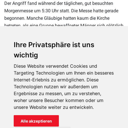
Der Angriff fand während der täglichen, gut besuchten
Morgenmesse um 5:30 Uhr statt. Die Messe hatte gerade
begonnen. Manche Gläubige hatten kaum die Kirche
betreten, als eine Gruppe bewaffneter Männer sich plötzlich
einen Weg in die Kirche bahnte und das Feuer eröffnete.
Ihre Privatsphäre ist uns
wichtig
Diese Website verwendet Cookies und
Targeting Technologien um Ihnen ein besseres
Nach dem Angriff auf die Kirche begaben sich die Angreifer
Internet-Erlebnis zu ermöglichen. Diese
in die Stadt und zerstörten 60 Häuser und Getreidespeicher.
Technologien nutzen wir außerdem um
Unter den Opfern war auch ein Katechet, die Vorsitzende
Ergebnisse zu messen, um zu verstehen,
woher unsere Besucher kommen oder um
des Pfarrgemeinderats und der Direktor des einzigen
unsere Website weiter zu entwickeln.
Gymnasiums der Stadt.
Die Probleme, die die Kirche in Nigeria bewältigen muss,
Alle akzeptieren
sind riesig, und immer wieder sind Christen das Ziel