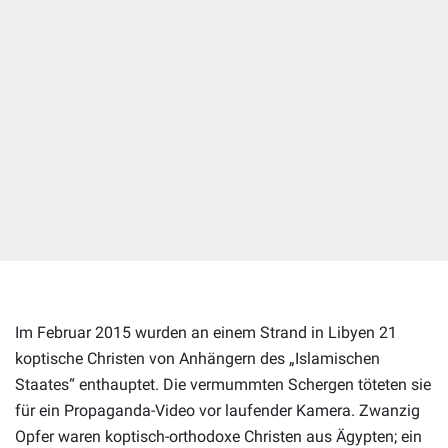
UNTERSTÜTZEN SIE VERFOLGTE UND
BEDROHTE CHRISTEN WELTWEIT!
Ihrer Spende hilft. Jetzt spenden!
Im Februar 2015 wurden an einem Strand in Libyen 21
koptische Christen von Anhängern des „Islamischen
Staates“ enthauptet. Die vermummten Schergen töteten sie
für ein Propaganda-Video vor laufender Kamera. Zwanzig
Opfer waren koptisch-orthodoxe Christen aus Ägypten; ein