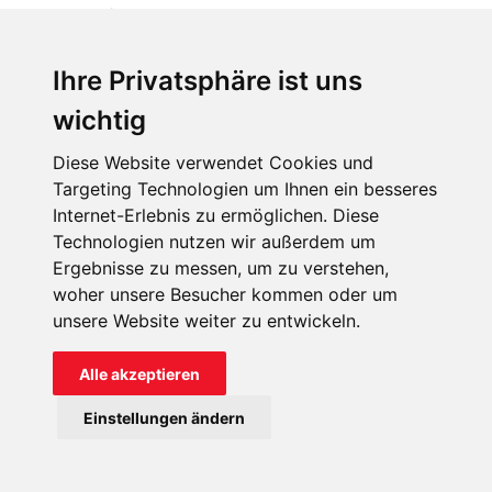
weiteres Opfer stammte aus Ghana.
Diese 21 ermordeten Christen sind von der koptisch-
Ihre Privatsphäre ist uns
orthodoxen Kirche zu Märtyrern erklärt worden. Es gibt eine
wichtig
Ikone, die ihr Martyrium zeigt. Mittlerweile gibt es in der
ägyptischen Provinz Minya ein Heiligtum, das ihrem
Diese Website verwendet Cookies und
Gedenken gewidmet ist. Eine Ausstellung dokumentiert die
Targeting Technologien um Ihnen ein besseres
Geschehnisse ihres gewaltsamen Todes.
Internet-Erlebnis zu ermöglichen. Diese
Technologien nutzen wir außerdem um
Ergebnisse zu messen, um zu verstehen,
woher unsere Besucher kommen oder um
unsere Website weiter zu entwickeln.
Alle akzeptieren
Einstellungen ändern