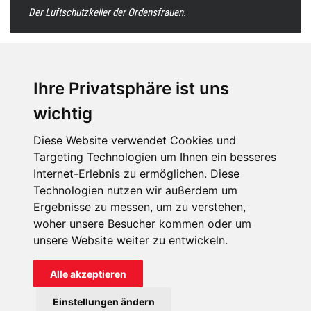
Der Luftschutzkeller der Ordensfrauen.
Ihre Privatsphäre ist uns
wichtig
Diese Website verwendet Cookies und
Targeting Technologien um Ihnen ein besseres
Internet-Erlebnis zu ermöglichen. Diese
Technologien nutzen wir außerdem um
Ergebnisse zu messen, um zu verstehen,
woher unsere Besucher kommen oder um
Nothilfe für die Ukraine
unsere Website weiter zu entwickeln.
Helfen Sie den notleidenden Menschen in der Ukraine.
Alle akzeptieren
Einstellungen ändern
Die Schwestern leisten Seelsorge für die