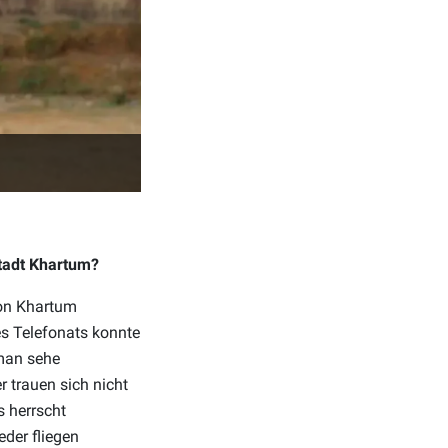
tadt Khartum?
von Khartum
es Telefonats konnte
 man sehe
 trauen sich nicht
s herrscht
der fliegen