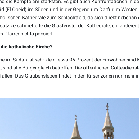
ind die Kämpfe am stärksten. Es gibt auch Konfrontationen in 
id (El Obeid) im Süden und in der Gegend um Darfur im Westen.
atholischen Kathedrale zum Schlachtfeld, da sich direkt nebena
satz zerschmetterte die Glasfenster der Kathedrale, ein anderer 
m Pfarrer nichts passiert.
 die katholische Kirche?
che im Sudan ist sehr klein, etwa 95 Prozent der Einwohner sind
ist, sind alle Bürger gleich betroffen. Die öffentlichen Gottesdie
allen. Das Glaubensleben findet in den Krisenzonen nur mehr i