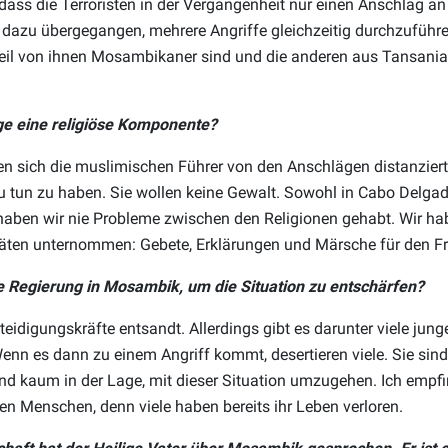
dass die Terroristen in der Vergangenheit nur einen Anschlag an 
 dazu übergegangen, mehrere Angriffe gleichzeitig durchzuführen
Teil von ihnen Mosambikaner sind und die anderen aus Tansani
e eine religiöse Komponente?
 sich die muslimischen Führer von den Anschlägen distanziert. 
zu tun zu haben. Sie wollen keine Gewalt. Sowohl in Cabo Delga
aben wir nie Probleme zwischen den Religionen gehabt. Wir hab
äten unternommen: Gebete, Erklärungen und Märsche für den Fr
 Regierung in Mosambik, um die Situation zu entschärfen?
rteidigungskräfte entsandt. Allerdings gibt es darunter viele jung
 Wenn es dann zu einem Angriff kommt, desertieren viele. Sie sin
nd kaum in der Lage, mit dieser Situation umzugehen. Ich empfi
gen Menschen, denn viele haben bereits ihr Leben verloren.