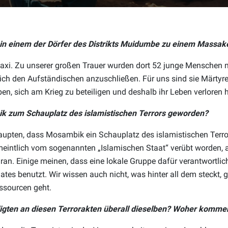
 in einem der Dörfer des Distrikts Muidumbe zu einem Massa
Xitaxi. Zu unserer großen Trauer wurden dort 52 junge Menschen n
sich den Aufständischen anzuschließen. Für uns sind sie Märtyre
ben, sich am Krieg zu beteiligen und deshalb ihr Leben verloren 
k zum Schauplatz des islamistischen Terrors geworden?
aupten, dass Mosambik ein Schauplatz des islamistischen Terror
eintlich vom sogenannten „Islamischen Staat“ verübt worden, 
aran. Einige meinen, dass eine lokale Gruppe dafür verantwortlic
tes benutzt. Wir wissen auch nicht, was hinter all dem steckt, 
ssourcen geht.
iligten an diesen Terrorakten überall dieselben? Woher komme