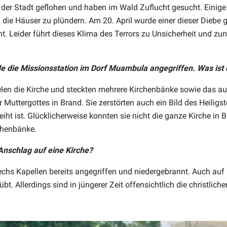
der Stadt geflohen und haben im Wald Zuflucht gesucht. Einige
 die Häuser zu plündern. Am 20. April wurde einer dieser Diebe 
t. Leider führt dieses Klima des Terrors zu Unsicherheit und z
e die Missionsstation im Dorf Muambula angegriffen. Was ist
ielen die Kirche und steckten mehrere Kirchenbänke sowie das 
er Muttergottes in Brand. Sie zerstörten auch ein Bild des Heilig
iht ist. Glücklicherweise konnten sie nicht die ganze Kirche in 
chenbänke.
Anschlag auf eine Kirche?
echs Kapellen bereits angegriffen und niedergebrannt. Auch a
t. Allerdings sind in jüngerer Zeit offensichtlich die christliche