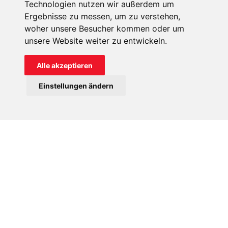
Technologien nutzen wir außerdem um
Ergebnisse zu messen, um zu verstehen,
woher unsere Besucher kommen oder um
unsere Website weiter zu entwickeln.
Alle akzeptieren
Einstellungen ändern
Zerstörungen in der Pfarre „Holy Redeemer“ in Canchipur.
Bitte um Gebet für die Unruheregion
Der Erzbischof rief neben der Hilfe auch zum Gebet für die
Unruheregion auf: „Wir brauchen Gebete für unsere Politiker
und Entscheidungsträger, damit sie gütliche Lösungen
herbeiführen können. Die Kraft des Gebetes kann die
Gedanken der Menschen verändern, die von Hass und