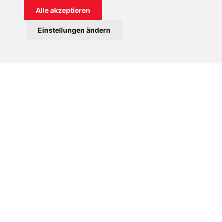
Alle akzeptieren
Einstellungen ändern
Schäden im Missionshaus der Salesianerinnen in Khartum.
Mindestens 5000 Tote und 12 000 Verletzte
Von der Außenwelt weitgehend unbeachtet, dauert der
Bürgerkrieg im Sudan mittlerweile seit sieben Monaten an.
Seit Mitte April liefern sich die Armee von Militärherrscher