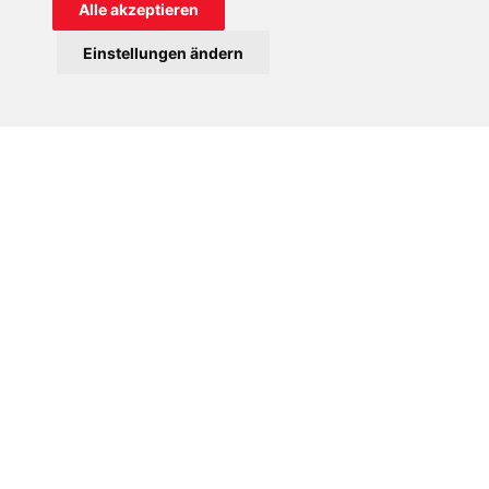
Alle akzeptieren
Einstellungen ändern
An Trinkwasser zu kommen, ist in Hitzeperioden ein großes
Problem.